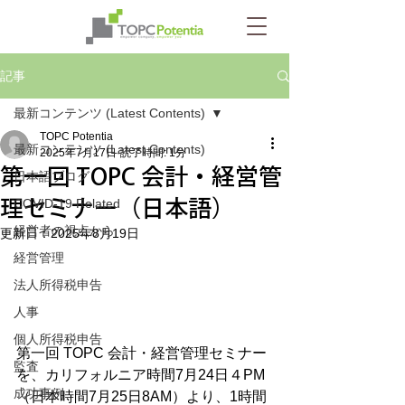
記事
最新コンテンツ (Latest Contents)
TOPC Potentia
最新コンテンツ (Latest Contents)
2025年7月17日
読了時間: 1分
第一回 TOPC 会計・経営管
日本語ブログ
理セミナー（日本語）
COVID-19 Related
経営者の視点から
更新日：
2025年8月19日
経営管理
法人所得税申告
人事
個人所得税申告
第一回 TOPC 会計・経営管理セミナー
監査
を、カリフォルニア時間7月24日４PM 
成功事例
（日本時間7月25日8AM）より、1時間