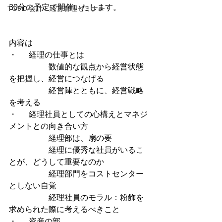
30分の予定で開催いたします。
TOPC 会計・経営管理セミナー
内容は
・	経理の仕事とは	
		数値的な観点から経営状態
を把握し、経営につなげる
		経営陣とともに、経営戦略
を考える
・	経理社員としての心構えとマネジ
メントとの向き合い方	
		経理部は、扇の要
		経理に優秀な社員がいるこ
とが、どうして重要なのか
		経理部門をコストセンター
としない自覚
		経理社員のモラル：粉飾を
求められた際に考えるべきこと
・	資産の部	