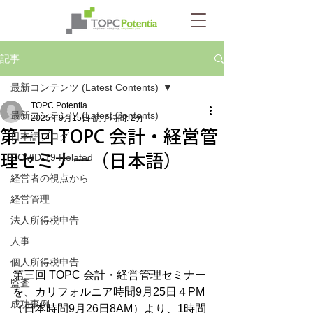
記事
最新コンテンツ (Latest Contents)
TOPC Potentia
最新コンテンツ (Latest Contents)
2025年9月15日
読了時間: 2分
第三回 TOPC 会計・経営管
日本語ブログ
理セミナー（日本語）
COVID-19 Related
経営者の視点から
経営管理
法人所得税申告
人事
個人所得税申告
第三回 TOPC 会計・経営管理セミナー
監査
を、カリフォルニア時間9月25日４PM 
成功事例
（日本時間9月26日8AM）より、1時間