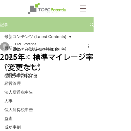
記事
最新コンテンツ (Latest Contents)
TOPC Potentia
最新コンテンツ (Latest Contents)
2025年7月16日
読了時間: 1分
2025年：標準マイレージ率
日本語ブログ
（変更なし）
COVID-19 Related
経営者の視点から
2025年7月17日
経営管理
法人所得税申告
人事
個人所得税申告
監査
成功事例