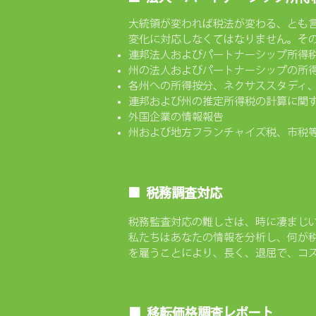
大統領が変われば税法が変わる、とも
変化に対応しなくてはなりません。そのよ
連邦法人およびパートナーシップ所得
州の法人およびパートナーシップの所
​各州への所得按分、ネクサススタディ、
連邦および州の推定所得税の計算に関
外国企業の情報報告
州および地方フランチャイズ税、市税
■
税務調査対応
税務監査対応の難しさは、時に凄まじい
私たちはあなたの情報を分析し、何が
を雇うことにより、長く、退屈で、コ
■
移転価格調査レポート