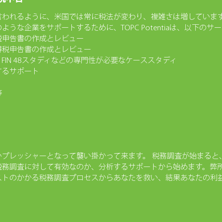
言われるように、米国では常に税法が変わり、複雑さは増していま
うな企業をサポートするために、TOPC Potentiaは、以下のサ
税申告書の作成とレビュー
得税申告書の作成とレビュー
FIN 48スタディなどの専門性が必要なケーススタディ
するサポート
等
プレッシャーとなって襲い掛かって来ます。 税務調査が始まると、
税務調査に対して有効なのか、分析するサポートから始めます。弊
ストのかかる税務調査プロセスからあなたを救い、結果あなたの利