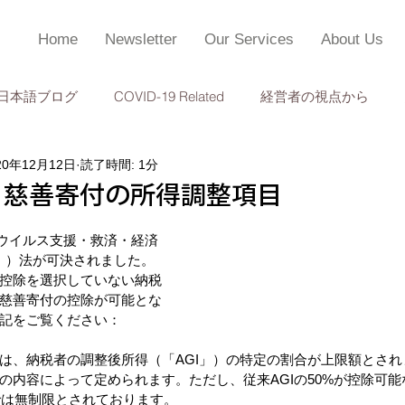
Home
Newsletter
Our Services
About Us
日本語ブログ
COVID-19 Related
経営者の視点から
20年12月12日
読了時間: 1分
個人所得税申告
監査
成功事例
TOPC 会計・経営管
CT：慈善寄付の所得調整項目
ロナウイルス支援・救済・経済
」）法が可決されました。 
控除を選択していない納税
慈善寄付の控除が可能とな
記をご覧ください：
は、納税者の調整後所得（「AGI」）の特定の割合が上限額とさ
の内容によって定められます。ただし、従来AGIの50%が控除可
度では無制限とされております。