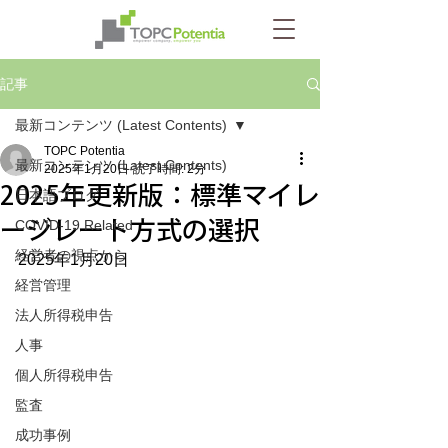
記事
最新コンテンツ (Latest Contents)
TOPC Potentia
最新コンテンツ (Latest Contents)
2025年1月20日
読了時間: 2分
2025年更新版：標準マイレ
日本語ブログ
ージレート方式の選択
COVID-19 Related
経営者の視点から
2025年1月20日
経営管理
法人所得税申告
人事
個人所得税申告
監査
成功事例