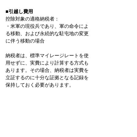
■引越し費用
控除対象の適格納税者：
・米軍の現役兵であり、軍の命令によ
る移動、および永続的な駐屯地の変更
に伴う移動の場合
納税者は、標準マイレージレートを使
用せずに、実費により計算する方式も
あります。その場合、納税者は実費を
立証するのに十分な証拠となる記録を
保持しておく必要があります。
.xlsx
[添付A]Automobile Mileage Log Template
ダウンロード：XLSX • 12KB