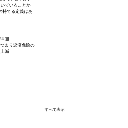
を用いていることか
の持てる定義はあ
4 週
、つまり返済免除の
以上減
。
すべて表示