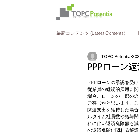
最新コンテンツ (Latest Contents)
TOPC Potentia
20
法人所得税申告
人事
PPPローン
PPPローンの承認を受
従業員の継続的雇用に関
場合、ローンの一部の返
ご存じかと思います。こ
関連支出を維持した場合
ルタイム社員数や給与関
れに伴い返済免除額も減
の返済免除に関わる解説