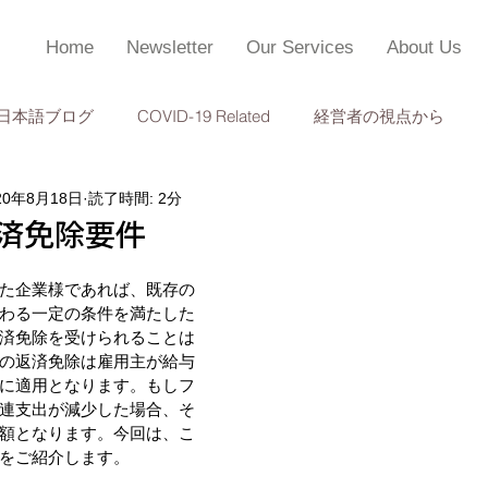
Home
Newsletter
Our Services
About Us
日本語ブログ
COVID-19 Related
経営者の視点から
20年8月18日
読了時間: 2分
個人所得税申告
監査
成功事例
TOPC 会計・経営管
返済免除要件
けた企業様であれば、既存の
わる一定の条件を満たした
済免除を受けられることは
の返済免除は雇用主が給与
に適用となります。もしフ
連支出が減少した場合、そ
額となります。今回は、こ
をご紹介します。