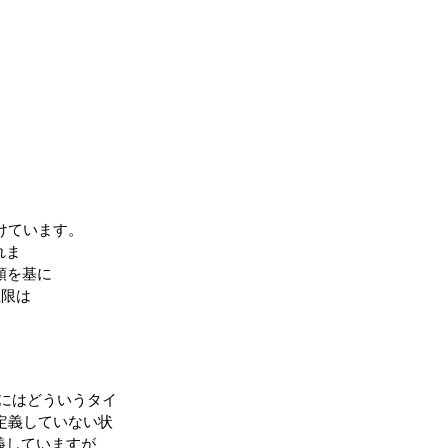
けています。
れま
額を基に
上限は
ームにはどういうタイ
いて定義していない状
義していますが、