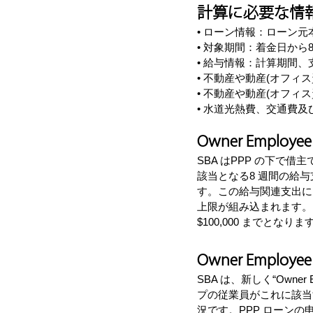
計算に必要な情
• ローン情報：ローン元
• 対象期間：着金日から8
• 給与情報：計算期間
• 不動産や動産(オフィ
• 不動産や動産(オフィ
• 水道光熱費、交通費及
Owner Employ
SBA はPPP の下
該当となる8 週間の給与
す。この給与関連支出に
上限が組み込まれます。
$100,000 までとなりま
Owner Employ
SBA は、新しく“Own
プの従業員がこれに該当する
況です。PPP ローン