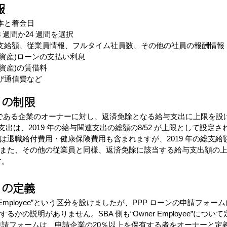
報
本と着金日
 週間か24 週間を選択
、支給額、従業員情報、フルタイム社員数、その他の社員の報酬情報
ス資産)ローンの支払い利息
ス資産)の賃借料
び通信費など
ee の制限
で借主である企業のオーナーに対し、返済免除となる給与支出に上限を設
支出は、2019 年の給与関連支出の総額の8/52 が上限として設定さ
は退職給付費用・健康保険費用も含まれますが、2019 年の総支給
また、その他の従業員と同様、返済免除に該当する給与支出額の
す。
ee の定義
er Employee”という区分を設けましたが、PPP ローンの申請フォ
かの説明がありません。SBA 側も“Owner Employee”につ
の申請フォームは、申請企業の20％以上を保有する者をオーナーと定