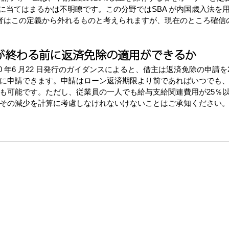
e がこれに当てはまるかは不明瞭です。この分野ではSBA が内国歳入法
者はこの定義から外れるものと考えられますが、現在のところ確信
が終わる前に返済免除の適用ができるか
20 年6 月22 日発行のガイダンスによると、借主は返済免除の申請を2
に申請できます。申請はローン返済期限より前であればいつでも
も可能です。ただし、従業員の一人でも給与支給関連費用が25％
その減少を計算に考慮しなけれないけないことはご承知ください