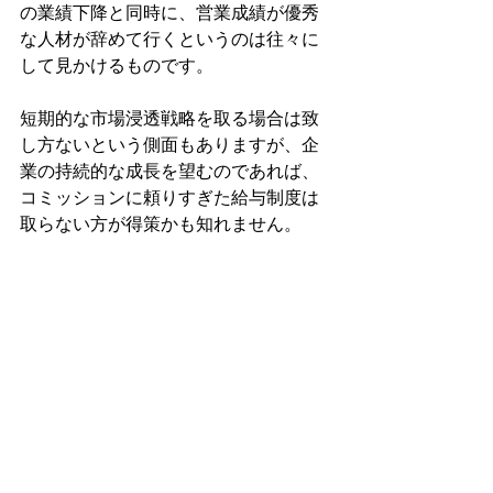
の業績下降と同時に、営業成績が優秀
な人材が辞めて行くというのは往々に
して見かけるものです。
短期的な市場浸透戦略を取る場合は致
し方ないという側面もありますが、企
業の持続的な成長を望むのであれば、
コミッションに頼りすぎた給与制度は
取らない方が得策かも知れません。
まとめ
米国で営業のコミッションは一般的に
使用されている報酬体系です。しか
し、すべての業種や企業に適している
という訳ではありません。米国でも、
コミッション制を用いない企業が増え
てきています。企業は、
どの業界で活動しているのか