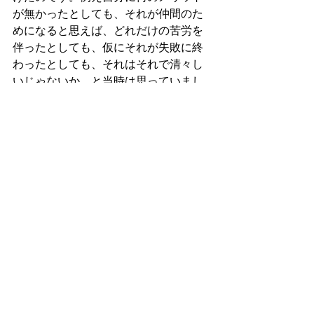
が無かったとしても、それが仲間のた
めになると思えば、どれだけの苦労を
伴ったとしても、仮にそれが失敗に終
わったとしても、それはそれで清々し
いじゃないか、と当時は思っていまし
た。
経営において、短期間で結果が出ない
ことは往々にしてあります。結果が出
ない時、多くの経営者は戸惑い、諦め
てしまいます。優れた経営者というの
は、誰もが諦めそうな時、自分の心の
コンパスに従って、本気の努力を続け
ることが出来る人たちです。自分のた
めだけではなく、仲間全体の成長のた
めに、本気で努力を続けることが出来
れば、短期間での成果はなくても、長
い時間の中で、その人の生き方自体が