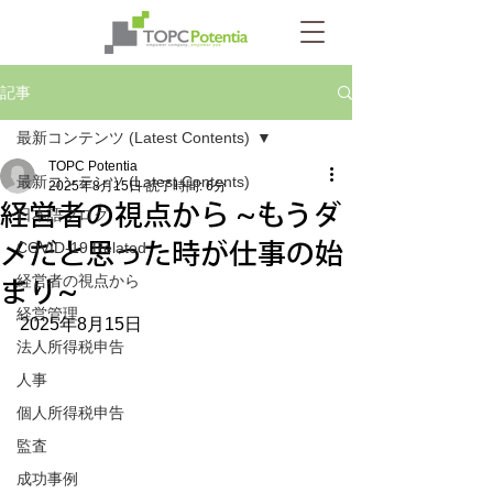
記事
最新コンテンツ (Latest Contents)
TOPC Potentia
最新コンテンツ (Latest Contents)
2025年8月15日
読了時間: 6分
経営者の視点から ~もうダ
日本語ブログ
メだと思った時が仕事の始
COVID-19 Related
経営者の視点から
まり~
経営管理
2025年8月15日
法人所得税申告
人事
個人所得税申告
監査
成功事例